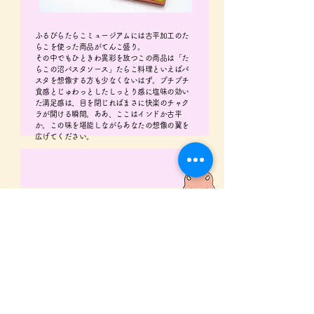
ふるびらたらこミュージアムには古平加工のた
らこを使った商品がてんこ盛り。
その中でもひときわ異彩を放つこの商品は「た
らこの沼パスタソース」たらこ料理といえばパ
スタを想像する方も少なくないはず。プチプチ
食感とじゅわっとしたしっとり感に塩味の効い
た満足感は、目を閉じればまさに快楽のチャク
ラが開ける瞬間。ああ、ここはインドか古平
か。この味を堪能しながらあなたの想像の翼を
広げてください。
一覧ページへ
＜営業時間＞
道の駅
4月〜10月: 9:00〜18:00
11月〜3月: 9:00〜17:00
レストラン
11:00～16:00
​※季節によって営業時間が変わります