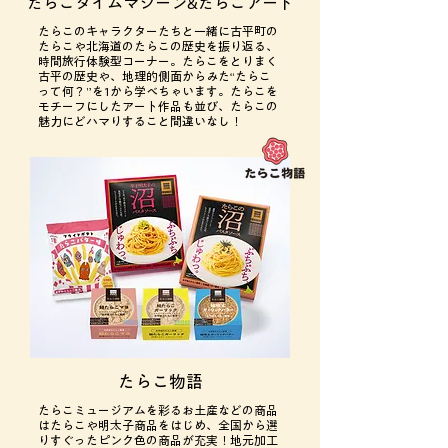
たらこタイムマシーン&たらこアート
たらこのキャラクターたちと一緒に古平町の
たらこや北海道のたらこの歴史を振り返る、
時間旅行体験型コーナー。たらこをとりまく
古平の歴史や、地理的側面からみた“たらこ
って何？”を1から学べちゃいます。たらこを
モチーフにしたアート作品も並び、たらこの
魅力にどハマりすること間違いなし！
たらこ物語
たらこミュージアムを彩るお土産などの商品
はたらこや明太子商品をはじめ、全国から選
りすぐったピンク色の商品が充実！地元加工