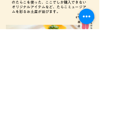
のたらこを使った、ここでしか購入できない
オリジナルアイテムなど、たらこミュージア
ムを彩るお土産が並びます。
ふるびら商店
たらこの無限大の可能性を味わう古平町なら
ではの食材と共に、様々なジャンルの料理と
たらこを組み合わせたイートインコーナー。
たらこが主役のグルメから手軽に楽しめるワ
ンハンドメニューまで、たらこの新たな可能
性を引き出します！